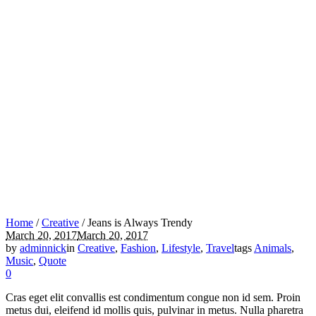
Home
/
Creative
/
Jeans is Always Trendy
March 20, 2017
March 20, 2017
by
adminnick
in
Creative
,
Fashion
,
Lifestyle
,
Travel
tags
Animals
,
Music
,
Quote
0
Cras eget elit convallis est condimentum congue non id sem. Proin
metus dui, eleifend id mollis quis, pulvinar in metus. Nulla pharetra