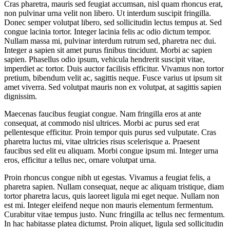
Cras pharetra, mauris sed feugiat accumsan, nisl quam rhoncus erat,
non pulvinar urna velit non libero. Ut interdum suscipit fringilla.
Donec semper volutpat libero, sed sollicitudin lectus tempus at. Sed
congue lacinia tortor. Integer lacinia felis ac odio dictum tempor.
Nullam massa mi, pulvinar interdum rutrum sed, pharetra nec dui.
Integer a sapien sit amet purus finibus tincidunt. Morbi ac sapien
sapien. Phasellus odio ipsum, vehicula hendrerit suscipit vitae,
imperdiet ac tortor. Duis auctor facilisis efficitur. Vivamus non tortor
pretium, bibendum velit ac, sagittis neque. Fusce varius ut ipsum sit
amet viverra. Sed volutpat mauris non ex volutpat, at sagittis sapien
dignissim.
Maecenas faucibus feugiat congue. Nam fringilla eros at ante
consequat, at commodo nisl ultrices. Morbi ac purus sed erat
pellentesque efficitur. Proin tempor quis purus sed vulputate. Cras
pharetra luctus mi, vitae ultricies risus scelerisque a. Praesent
faucibus sed elit eu aliquam. Morbi congue ipsum mi. Integer urna
eros, efficitur a tellus nec, ornare volutpat urna.
Proin rhoncus congue nibh ut egestas. Vivamus a feugiat felis, a
pharetra sapien. Nullam consequat, neque ac aliquam tristique, diam
tortor pharetra lacus, quis laoreet ligula mi eget neque. Nullam non
est mi. Integer eleifend neque non mauris elementum fermentum.
Curabitur vitae tempus justo. Nunc fringilla ac tellus nec fermentum.
In hac habitasse platea dictumst. Proin aliquet, ligula sed sollicitudin