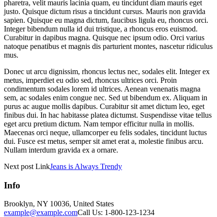
pharetra, velit mauris lacinia quam, eu tincidunt diam mauris eget
justo. Quisque dictum risus a tincidunt cursus. Mauris non gravida
sapien. Quisque eu magna dictum, faucibus ligula eu, rhoncus orci.
Integer bibendum nulla id dui tristique, a rhoncus eros euismod.
Curabitur in dapibus magna. Quisque nec ipsum odio. Orci varius
natoque penatibus et magnis dis parturient montes, nascetur ridiculus
mus.
Donec ut arcu dignissim, rhoncus lectus nec, sodales elit. Integer ex
metus, imperdiet eu odio sed, rhoncus ultrices orci. Proin
condimentum sodales lorem id ultrices. Aenean venenatis magna
sem, ac sodales enim congue nec. Sed ut bibendum ex. Aliquam in
purus ac augue mollis dapibus. Curabitur sit amet dictum leo, eget
finibus dui. In hac habitasse platea dictumst. Suspendisse vitae tellus
eget arcu pretium dictum. Nam tempor efficitur nulla in mollis.
Maecenas orci neque, ullamcorper eu felis sodales, tincidunt luctus
dui. Fusce est metus, semper sit amet erat a, molestie finibus arcu.
Nullam interdum gravida ex a ornare.
Next
post
Link
Jeans is Always Trendy
Info
Brooklyn, NY 10036, United States
example@example.com
Call Us: 1-800-123-1234