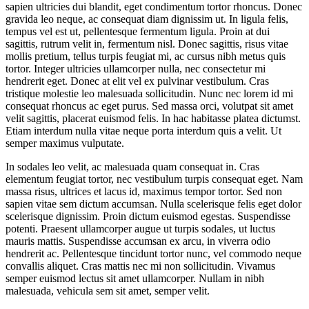
sapien ultricies dui blandit, eget condimentum tortor rhoncus. Donec
gravida leo neque, ac consequat diam dignissim ut. In ligula felis,
tempus vel est ut, pellentesque fermentum ligula. Proin at dui
sagittis, rutrum velit in, fermentum nisl. Donec sagittis, risus vitae
mollis pretium, tellus turpis feugiat mi, ac cursus nibh metus quis
tortor. Integer ultricies ullamcorper nulla, nec consectetur mi
hendrerit eget. Donec at elit vel ex pulvinar vestibulum. Cras
tristique molestie leo malesuada sollicitudin. Nunc nec lorem id mi
consequat rhoncus ac eget purus. Sed massa orci, volutpat sit amet
velit sagittis, placerat euismod felis. In hac habitasse platea dictumst.
Etiam interdum nulla vitae neque porta interdum quis a velit. Ut
semper maximus vulputate.
In sodales leo velit, ac malesuada quam consequat in. Cras
elementum feugiat tortor, nec vestibulum turpis consequat eget. Nam
massa risus, ultrices et lacus id, maximus tempor tortor. Sed non
sapien vitae sem dictum accumsan. Nulla scelerisque felis eget dolor
scelerisque dignissim. Proin dictum euismod egestas. Suspendisse
potenti. Praesent ullamcorper augue ut turpis sodales, ut luctus
mauris mattis. Suspendisse accumsan ex arcu, in viverra odio
hendrerit ac. Pellentesque tincidunt tortor nunc, vel commodo neque
convallis aliquet. Cras mattis nec mi non sollicitudin. Vivamus
semper euismod lectus sit amet ullamcorper. Nullam in nibh
malesuada, vehicula sem sit amet, semper velit.