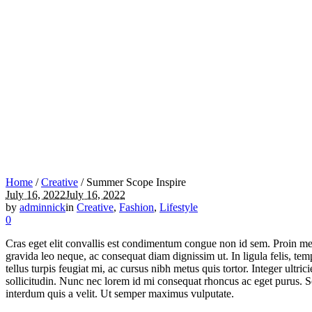
Home
/
Creative
/
Summer Scope Inspire
July 16, 2022
July 16, 2022
by
adminnick
in
Creative
,
Fashion
,
Lifestyle
0
Cras eget elit convallis est condimentum congue non id sem. Proin metu
gravida leo neque, ac consequat diam dignissim ut. In ligula felis, temp
tellus turpis feugiat mi, ac cursus nibh metus quis tortor. Integer ultr
sollicitudin. Nunc nec lorem id mi consequat rhoncus ac eget purus. Sed
interdum quis a velit. Ut semper maximus vulputate.