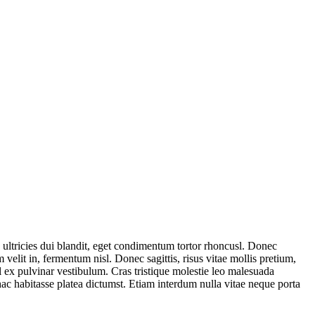
n ultricies dui blandit, eget condimentum tortor rhoncusl. Donec
 velit in, fermentum nisl. Donec sagittis, risus vitae mollis pretium,
vel ex pulvinar vestibulum. Cras tristique molestie leo malesuada
 hac habitasse platea dictumst. Etiam interdum nulla vitae neque porta