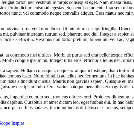
feugiat tortor, nec vestibulum turpis consequat eget. Nam massa risus, u
sim. Proin dictum euismod egestas. Suspendisse potenti. Praesent ullamc
t tortor nunc, vel commodo neque convallis aliquet. Cras mattis nec mi 
n pulvinar urna velit non libero. Ut interdum suscipit fringilla. Donec 
sa mi, pulvinar interdum rutrum sed, pharetra nec dui. Integer a sapien s
or facilisis efficitur. Vivamus non tortor pretium, bibendum velit ac, sag
, at commodo nisl ultrices. Morbi ac purus sed erat pellentesque efficit
m. Morbi congue ipsum mi. Integer urna eros, efficitur a tellus nec, ornar
tra sapien. Nullam consequat, neque ac aliquam tristique, diam tortor ph
tempus justo. Nunc fringilla ac tellus nec fermentum. In hac habitasse p
tum risus a tincidunt cursus. Mauris non gravida sapien. Quisque eu ma
 Quisque nec ipsum odio. Orci varius natoque penatibus et magnis dis pa
 metus, imperdiet eu odio sed, rhoncus ultrices orci. Proin condimentum 
 dapibus. Curabitur sit amet dictum leo, eget finibus dui. In hac habita
amcorper eu felis sodales, tincidunt luctus dui. Fusce est metus, semper
cope Inspire