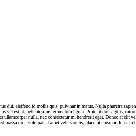
s dui, eleifend id mollis quis, pulvinar in metus. Nulla pharetra sapie
us vel est ut, pellentesque fermentum ligula. Proin at dui sagittis, rutrum
icies ullamcorper nulla, nec consectetur mi hendrerit eget. Donec at elit 
 massa orci, volutpat sit amet velit sagittis, placerat euismod felis. In