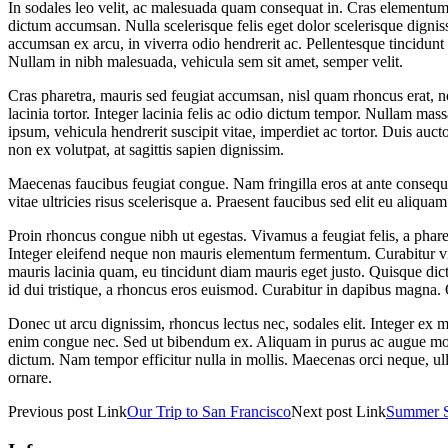
In sodales leo velit, ac malesuada quam consequat in. Cras elementum 
dictum accumsan. Nulla scelerisque felis eget dolor scelerisque dignis
accumsan ex arcu, in viverra odio hendrerit ac. Pellentesque tincidun
Nullam in nibh malesuada, vehicula sem sit amet, semper velit.
Cras pharetra, mauris sed feugiat accumsan, nisl quam rhoncus erat, no
lacinia tortor. Integer lacinia felis ac odio dictum tempor. Nullam mas
ipsum, vehicula hendrerit suscipit vitae, imperdiet ac tortor. Duis auct
non ex volutpat, at sagittis sapien dignissim.
Maecenas faucibus feugiat congue. Nam fringilla eros at ante consequat
vitae ultricies risus scelerisque a. Praesent faucibus sed elit eu aliqua
Proin rhoncus congue nibh ut egestas. Vivamus a feugiat felis, a phare
Integer eleifend neque non mauris elementum fermentum. Curabitur vitae 
mauris lacinia quam, eu tincidunt diam mauris eget justo. Quisque dic
id dui tristique, a rhoncus eros euismod. Curabitur in dapibus magna.
Donec ut arcu dignissim, rhoncus lectus nec, sodales elit. Integer ex
enim congue nec. Sed ut bibendum ex. Aliquam in purus ac augue mollis
dictum. Nam tempor efficitur nulla in mollis. Maecenas orci neque, ull
ornare.
Previous
post
Link
Our Trip to San Francisco
Next
post
Link
Summer S