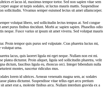
ltrices et lacus id, maximus tempor tortor. Sed non sapien vitae sem
orper augue ut turpis sodales, ut luctus mauris mattis. Suspendisse
non sollicitudin. Vivamus semper euismod lectus sit amet ullamcorper.
semper volutpat libero, sed sollicitudin lectus tempus at. Sed congue
it amet purus finibus tincidunt. Morbi ac sapien sapien. Phasellus odio
ittis neque. Fusce varius ut ipsum sit amet viverra. Sed volutpat mauris
ur. Proin tempor quis purus sed vulputate. Cras pharetra luctus mi,
e volutpat urna.
aretra lacus, quis laoreet ligula mi eget neque. Nullam non est mi.
latea dictumst. Proin aliquet, ligula sed sollicitudin pharetra, velit
gna dictum, faucibus ligula eu, rhoncus orci. Integer bibendum nulla
rturient montes, nascetur ridiculus mus.
sodales lorem id ultrices. Aenean venenatis magna sem, ac sodales
sse platea dictumst. Suspendisse vitae tellus eget arcu pretium
 sit amet erat a, molestie finibus arcu. Nullam interdum gravida ex a